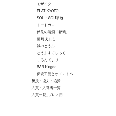
モザイク
FLAT KYOTO
SOU・SOU華包
トートガマ
伏見の清酒「都鶴」
都鶴 えにし
誠のとうふ
とうふすてぃっく
ころんてまり
BAR Kingdom
伝統工芸とオノマトペ
後援・協力・協賛
入賞・入選者一覧
入賞一覧_プレス用