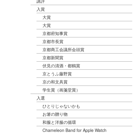
講評
入賞
大賞
大賞
京都府知事賞
京都市長賞
京都商工会議所会頭賞
京都新聞賞
伏見の清酒・都鶴賞
京とうふ藤野賞
京の和文具賞
学生賞（画箋堂賞）
入選
ひとりじゃないかも
お箸の贈り物
和服と洋服の循環
Chameleon Band for Apple Watch