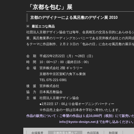
「京都を包む」展
京都のデザイナーによる風呂敷のデザイン展 2010
最近エコな商品
社団法人京都デザイン協会では毎年、会員相互の交流を目的にあらゆる
業、風呂敷業界のリーディングカンパニーである宮井株式会社との共同
をテーマに作品制作、２月２３日の「包みの日」に合わせ風呂敷の展示
会 期 平成22年2月22日（月）〜28日（日）
時 間 10：00〜17：00（最終日15：00）
会 場 宮井株式会社 2階 ギャラリー
京都市中京区室町六角下ル東側
TEL 075-221-0381
後 援 宮井株式会社
協 力 日本風呂敷協会
主 催 社団法人京都デザイン協会
●2月22日 17：00より会場オープニングパーティー
※作品売上金の一部は日本赤十字社へ寄付いたします。
作品の販売について：
ご希望の作品は１点10,000円（税別）にて販売い
info@kyoto-design.netまでお申し込みください
会場風景
京都市長を囲んで
作品写真
秋田展