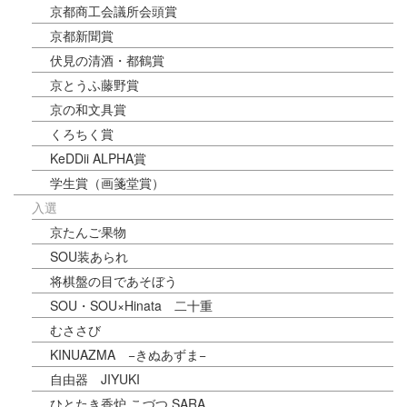
京都商工会議所会頭賞
京都新聞賞
伏見の清酒・都鶴賞
京とうふ藤野賞
京の和文具賞
くろちく賞
KeDDii ALPHA賞
学生賞（画箋堂賞）
入選
京たんご果物
SOU装あられ
将棋盤の目であそぼう
SOU・SOU×Hinata 二十重
むささび
KINUAZMA −きぬあずま−
自由器 JIYUKI
ひとたき香炉 こづつ SARA