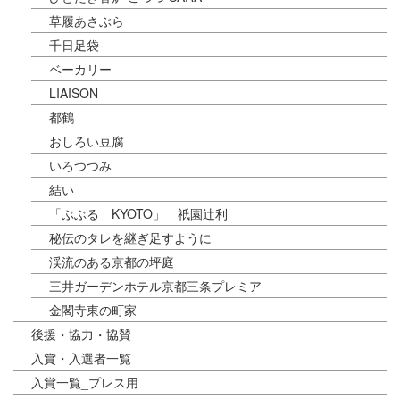
草履あさぶら
千日足袋
ベーカリー
LIAISON
都鶴
おしろい豆腐
いろつつみ
結い
「ぶぶる KYOTO」 祇園辻利
秘伝のタレを継ぎ足すように
渓流のある京都の坪庭
三井ガーデンホテル京都三条プレミア
金閣寺東の町家
後援・協力・協賛
入賞・入選者一覧
入賞一覧_プレス用